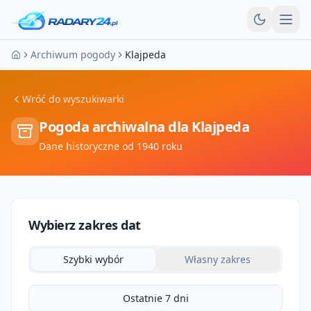
Otw
Archiwum pogody
Klajpeda
Strona główna
Wróć do wyszukiwarki
Pogoda archiwalna dla
Klajpeda
Dane historyczne od 1940 roku
Wybierz zakres dat
Szybki wybór
Własny zakres
Ostatnie 7 dni