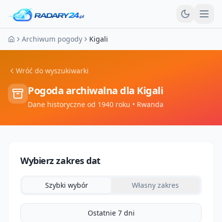
Otw
Archiwum pogody
Kigali
Strona główna
Wróć do wyszukiwarki
Pogoda archiwalna dla
Kigali
Dane historyczne od 1940 roku
• Rwanda
Wybierz zakres dat
Szybki wybór
Własny zakres
Ostatnie 7 dni