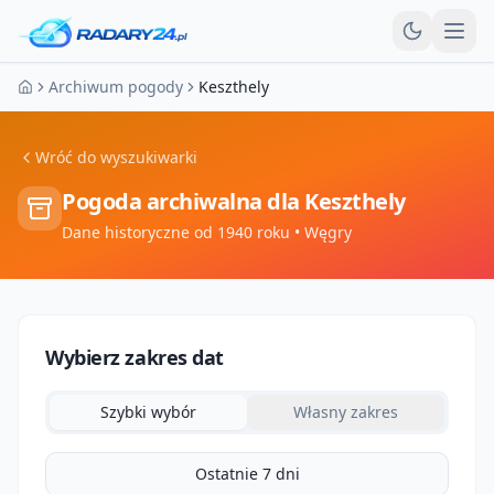
Otw
Archiwum pogody
Keszthely
Strona główna
Wróć do wyszukiwarki
Pogoda archiwalna dla
Keszthely
Dane historyczne od 1940 roku
• Węgry
Wybierz zakres dat
Szybki wybór
Własny zakres
Ostatnie 7 dni