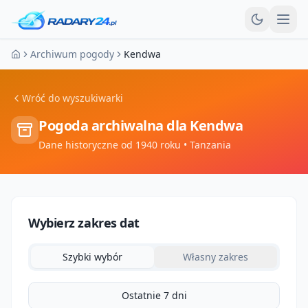
Otw
Archiwum pogody
Kendwa
Strona główna
Wróć do wyszukiwarki
Pogoda archiwalna dla
Kendwa
Dane historyczne od 1940 roku
• Tanzania
Wybierz zakres dat
Szybki wybór
Własny zakres
Ostatnie 7 dni