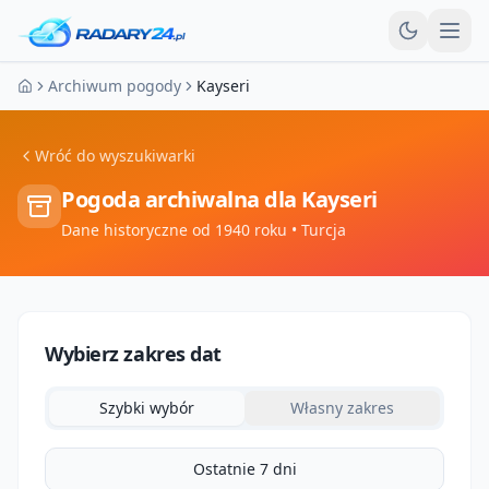
Otw
Archiwum pogody
Kayseri
Strona główna
Wróć do wyszukiwarki
Pogoda archiwalna dla
Kayseri
Dane historyczne od 1940 roku
• Turcja
Wybierz zakres dat
Szybki wybór
Własny zakres
Ostatnie 7 dni