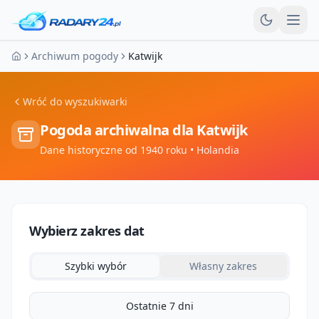
Otw
Archiwum pogody
Katwijk
Strona główna
Wróć do wyszukiwarki
Pogoda archiwalna dla
Katwijk
Dane historyczne od 1940 roku
• Holandia
Wybierz zakres dat
Szybki wybór
Własny zakres
Ostatnie 7 dni