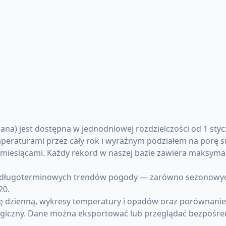
na) jest dostępna w jednodniowej rozdzielczości od 1 styczn
emperaturami przez cały rok i wyraźnym podziałem na porę
y miesiącami. Każdy rekord w naszej bazie zawiera maksym
długoterminowych trendów pogody — zarówno sezonowych an
20.
ę dzienną, wykresy temperatury i opadów oraz porównanie 
giczny. Dane można eksportować lub przeglądać bezpośre