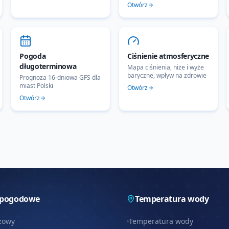
Otwórz
Pogoda
Ciśnienie atmosferyczne
długoterminowa
Mapa ciśnienia, niże i wyże
baryczne, wpływ na zdrowie
Prognoza 16-dniowa GFS dla
miast Polski
Otwórz
Otwórz
 pogodowe
Temperatura wody
zowy
Temperatura wody