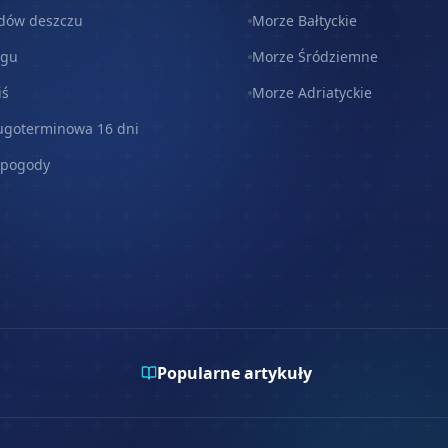
dów deszczu
Morze Bałtyckie
egu
Morze Śródziemne
iś
Morze Adriatyckie
ugoterminowa 16 dni
 pogody
Popularne artykuły