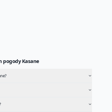
um pogody
Kasane
ane?
?