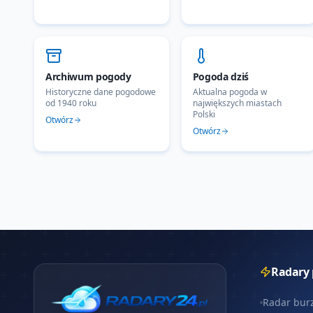
Archiwum pogody
Pogoda dziś
Historyczne dane pogodowe
Aktualna pogoda w
od 1940 roku
największych miastach
Polski
Otwórz
Otwórz
Radary
Radar bur