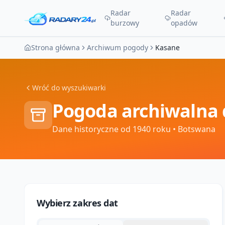
Radar
Radar
burzowy
opadów
Strona główna
Archiwum pogody
Kasane
Wróć do wyszukiwarki
Pogoda archiwalna 
Dane historyczne od 1940 roku
• Botswana
Wybierz zakres dat