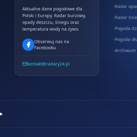
Radar opa
Aktualne dane pogodowe dla
Polski i Europy. Radar burzowy,
Radar śni
opady deszczu, śniegu oraz
Pogoda dz
temperatura wody na żywo.
Pogoda dł
Obserwuj nas na
Facebooku
Archiwum
kontakt@radary24.pl