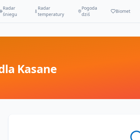
Radar
Radar
Pogoda
Biomet
śniegu
temperatury
dziś
dla
Kasane