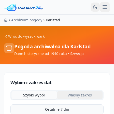
Otw
Archiwum pogody
Karlstad
Strona główna
Wróć do wyszukiwarki
Pogoda archiwalna dla
Karlstad
Dane historyczne od 1940 roku
• Szwecja
Wybierz zakres dat
Szybki wybór
Własny zakres
Ostatnie 7 dni