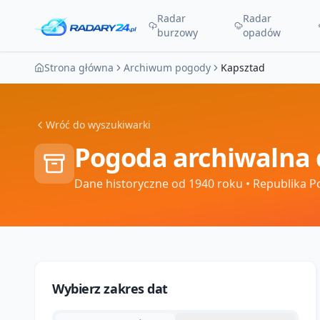
Radar
Radar
burzowy
opadów
Strona główna
Archiwum pogody
Kapsztad
Wróć do wyszukiwarki
Pogoda archiwalna 
Dane historyczne od 1940 roku
• Republika P
Wybierz zakres dat