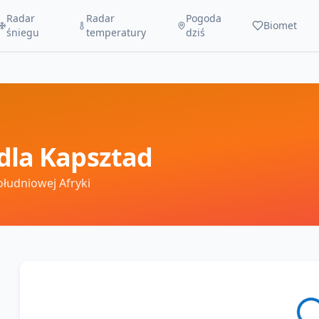
Radar
Radar
Pogoda
Biomet
śniegu
temperatury
dziś
dla
Kapsztad
ołudniowej Afryki