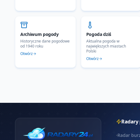
Archiwum pogody
Pogoda dziś
Historyczne dane pogodowe
Aktualna pogoda w
od 1940 roku
największych miastach
Polski
Otwórz
Otwórz
Radary
Radar bur