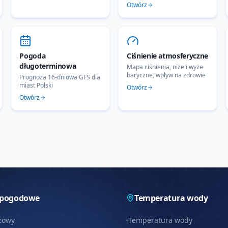
Otwórz
Pogoda
Ciśnienie atmosferyczne
długoterminowa
Mapa ciśnienia, niże i wyże
baryczne, wpływ na zdrowie
Prognoza 16-dniowa GFS dla
miast Polski
Otwórz
Otwórz
 pogodowe
Temperatura wody
zowy
Temperatura wody