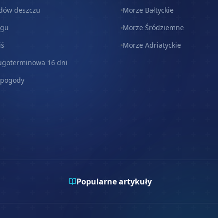
dów deszczu
Morze Bałtyckie
egu
Morze Śródziemne
iś
Morze Adriatyckie
ugoterminowa 16 dni
 pogody
Popularne artykuły