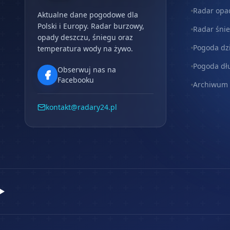
Radar opa
Aktualne dane pogodowe dla
Polski i Europy. Radar burzowy,
Radar śni
opady deszczu, śniegu oraz
Pogoda dz
temperatura wody na żywo.
Pogoda dł
Obserwuj nas na
Facebooku
Archiwum
kontakt@radary24.pl