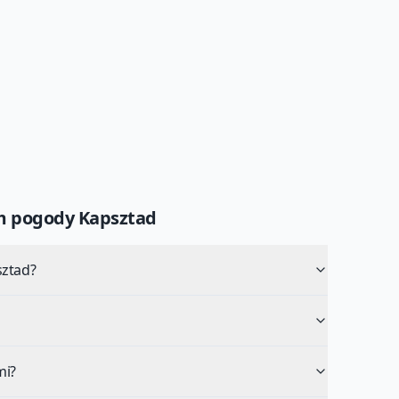
um pogody
Kapsztad
sztad?
mi?