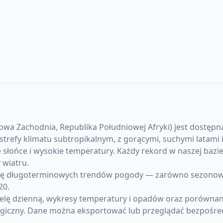
wa Zachodnia, Republika Południowej Afryki) jest dostępna
do strefy klimatu subtropikalnym, z gorącymi, suchymi lata
 słońce i wysokie temperatury. Każdy rekord w naszej bazi
wiatru.
ę długoterminowych trendów pogody — zarówno sezonowych 
20.
elę dzienną, wykresy temperatury i opadów oraz porównani
giczny. Dane można eksportować lub przeglądać bezpośre