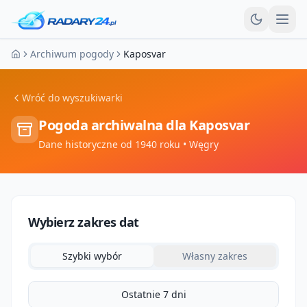
Otw
Archiwum pogody
Kaposvar
Strona główna
Wróć do wyszukiwarki
Pogoda archiwalna dla
Kaposvar
Dane historyczne od 1940 roku
• Węgry
Wybierz zakres dat
Szybki wybór
Własny zakres
Ostatnie 7 dni