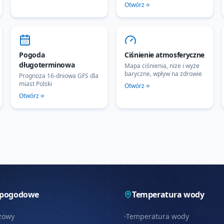
Otwórz
Pogoda
Ciśnienie atmosferyczne
długoterminowa
Mapa ciśnienia, niże i wyże
baryczne, wpływ na zdrowie
Prognoza 16-dniowa GFS dla
miast Polski
Otwórz
Otwórz
 pogodowe
Temperatura wody
zowy
Temperatura wody