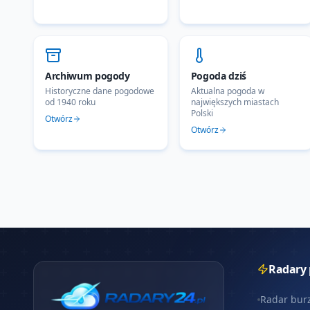
Archiwum pogody
Pogoda dziś
Historyczne dane pogodowe
Aktualna pogoda w
od 1940 roku
największych miastach
Polski
Otwórz
Otwórz
Radary
Radar bur