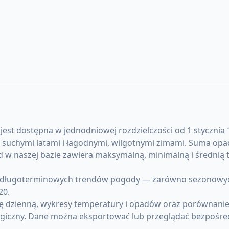
est dostępna w jednodniowej rozdzielczości od 1 stycznia 1
i, suchymi latami i łagodnymi, wilgotnymi zimami. Suma op
rd w naszej bazie zawiera maksymalną, minimalną i średn
długoterminowych trendów pogody — zarówno sezonowych an
20.
ę dzienną, wykresy temperatury i opadów oraz porównanie 
giczny. Dane można eksportować lub przeglądać bezpośre