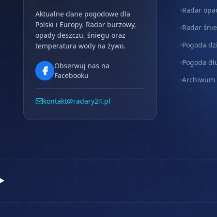
Radar opa
Aktualne dane pogodowe dla
Polski i Europy. Radar burzowy,
Radar śni
opady deszczu, śniegu oraz
Pogoda dz
temperatura wody na żywo.
Pogoda dł
Obserwuj nas na
Facebooku
Archiwum
kontakt@radary24.pl