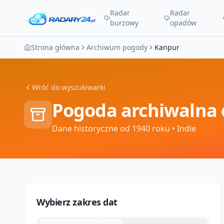
Radar
Radar
burzowy
opadów
Strona główna
Archiwum pogody
Kanpur
Wróć do wyszukiwarki
Pogoda archiwalna 
Dane historyczne od 1940 roku
• Indie
Wybierz zakres dat