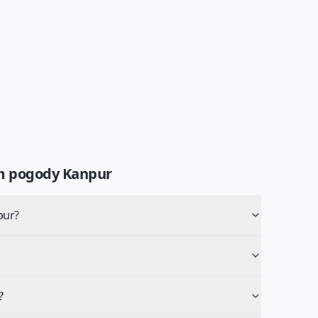
um pogody
Kanpur
pur?
?