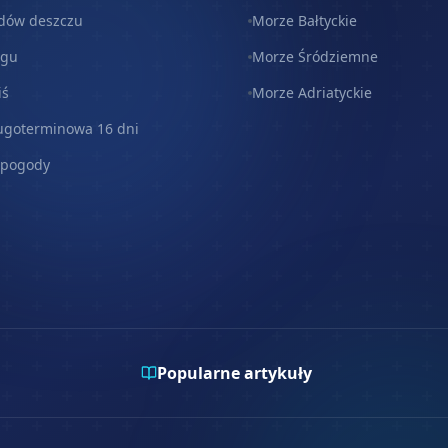
dów deszczu
Morze Bałtyckie
egu
Morze Śródziemne
iś
Morze Adriatyckie
ugoterminowa 16 dni
 pogody
Popularne artykuły