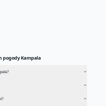
um pogody
Kampala
pala?
i?