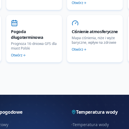
Otwórz
Pogoda
Ciśnienie atmosferyczne
długoterminowa
Mapa ciśnienia, niże i wyże
baryczne, wpływ na zdrowie
Prognoza 16-dniowa GFS dla
miast Polski
Otwórz
Otwórz
 pogodowe
Temperatura wody
zowy
Temperatura wody