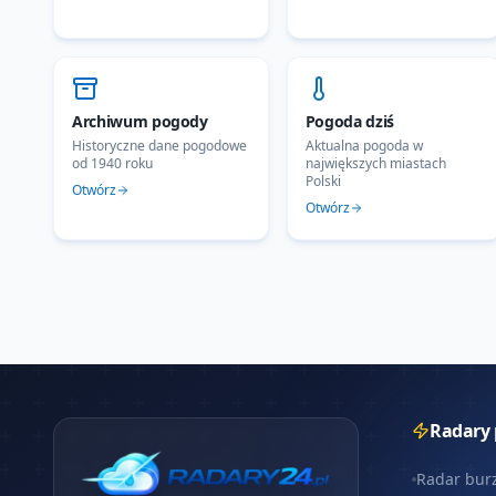
Archiwum pogody
Pogoda dziś
Historyczne dane pogodowe
Aktualna pogoda w
od 1940 roku
największych miastach
Polski
Otwórz
Otwórz
Radary
Radar bur