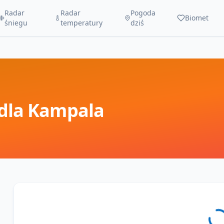
Radar
Radar
Pogoda
Biomet
śniegu
temperatury
dziś
dla
Kampala