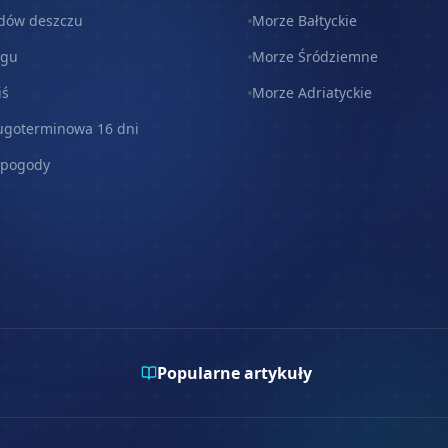
dów deszczu
Morze Bałtyckie
egu
Morze Śródziemne
iś
Morze Adriatyckie
ugoterminowa 16 dni
 pogody
Popularne artykuły