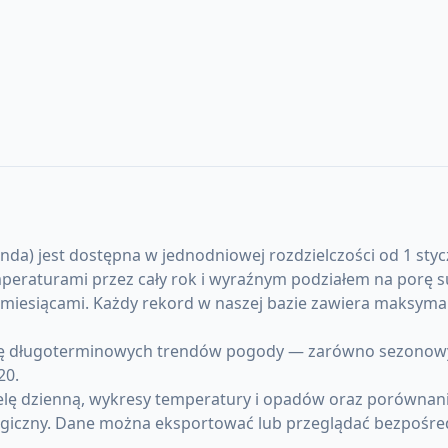
a) jest dostępna w jednodniowej rozdzielczości od 1 styczn
emperaturami przez cały rok i wyraźnym podziałem na porę
y miesiącami. Każdy rekord w naszej bazie zawiera maksym
 długoterminowych trendów pogody — zarówno sezonowych a
20.
lę dzienną, wykresy temperatury i opadów oraz porównanie
giczny. Dane można eksportować lub przeglądać bezpośre