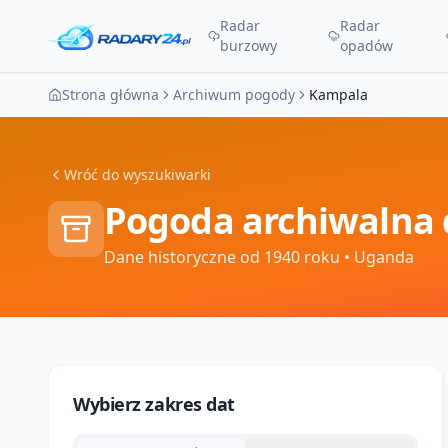
Radar
Radar
burzowy
opadów
Strona główna
Archiwum pogody
Kampala
Wróć do wyszukiwarki
Pogoda archiwalna 
Dane historyczne od 1940 roku
• Uganda
Wybierz zakres dat