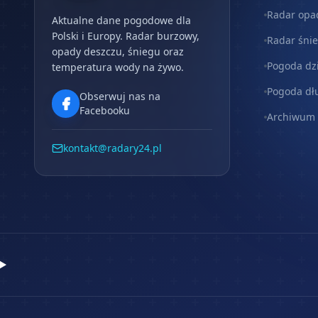
Radar opa
Aktualne dane pogodowe dla
Polski i Europy. Radar burzowy,
Radar śni
opady deszczu, śniegu oraz
Pogoda dz
temperatura wody na żywo.
Pogoda dł
Obserwuj nas na
Facebooku
Archiwum
kontakt@radary24.pl