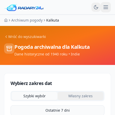
Otw
Archiwum pogody
Kalkuta
Strona główna
Wróć do wyszukiwarki
Pogoda archiwalna dla
Kalkuta
Dane historyczne od 1940 roku
• Indie
Wybierz zakres dat
Szybki wybór
Własny zakres
Ostatnie 7 dni