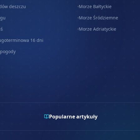
dów deszczu
Morze Bałtyckie
egu
Morze Śródziemne
iś
Morze Adriatyckie
ugoterminowa 16 dni
 pogody
Popularne artykuły