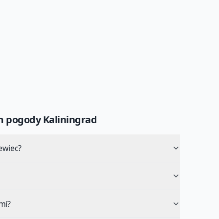
um pogody
Kaliningrad
ewiec?
mi?