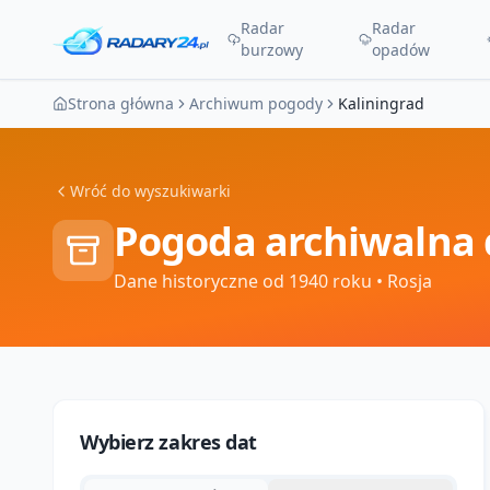
Radar
Radar
burzowy
opadów
Strona główna
Archiwum pogody
Kaliningrad
Wróć do wyszukiwarki
Pogoda archiwalna 
Dane historyczne od 1940 roku
• Rosja
Wybierz zakres dat