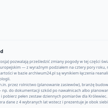
ad
sja) pozwalają prześledzić zmiany pogody w tej części świat
ropejskim — z wyraźnym podziałem na cztery pory roku, mr
 wartości w bazie archiwum24.pl są wynikiem łączenia reana
logii.
in. przez rolnictwo (planowanie zasiewów), branżę budowla
 np. do dokumentacji szkód po nawałnicach albo planowani
 i pobierz pełen zestaw dziennych pomiarów dla Królewiec
 dane z 4 wybranych lat wstecz i prezentuje je obok siebi