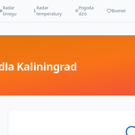
Radar
Radar
Pogoda
Biomet
śniegu
temperatury
dziś
dla
Kaliningrad