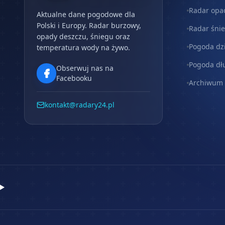
Radar opa
Aktualne dane pogodowe dla
Polski i Europy. Radar burzowy,
Radar śni
opady deszczu, śniegu oraz
Pogoda dz
temperatura wody na żywo.
Pogoda dł
Obserwuj nas na
Facebooku
Archiwum
kontakt@radary24.pl