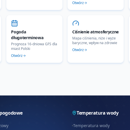
Otwórz
Pogoda
Ciśnienie atmosferyczne
długoterminowa
Mapa ciśnienia, niże i wyże
baryczne, wpływ na zdrowie
Prognoza 16-dniowa GFS dla
miast Polski
Otwórz
Otwórz
 pogodowe
Temperatura wody
zowy
Temperatura wody