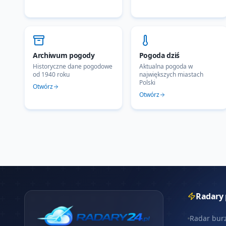
Archiwum pogody
Pogoda dziś
Historyczne dane pogodowe
Aktualna pogoda w
od 1940 roku
największych miastach
Polski
Otwórz
Otwórz
Radary
Radar bur