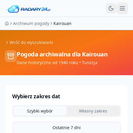
Otw
Archiwum pogody
Kairouan
Strona główna
Wróć do wyszukiwarki
Pogoda archiwalna dla
Kairouan
Dane historyczne od 1940 roku
• Tunezja
Wybierz zakres dat
Szybki wybór
Własny zakres
Ostatnie 7 dni