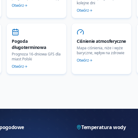
kolejne dni
Otwórz
Otwórz
Pogoda
Ciśnienie atmosferyczne
długoterminowa
Mapa ciśnienia, niże i wyże
baryczne, wpływ na zdrowie
Prognoza 16-dniowa GFS dla
miast Polski
Otwórz
Otwórz
 pogodowe
Temperatura wody