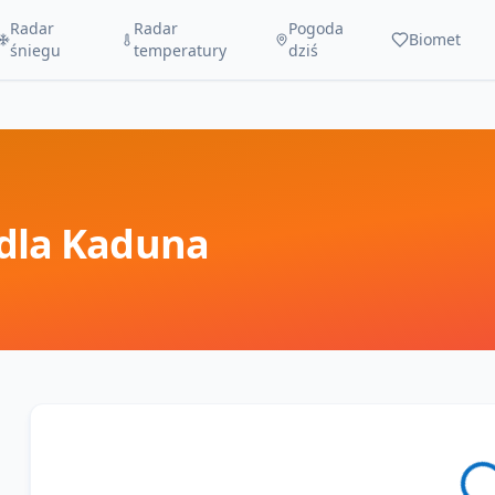
Radar
Radar
Pogoda
Biomet
śniegu
temperatury
dziś
dla
Kaduna