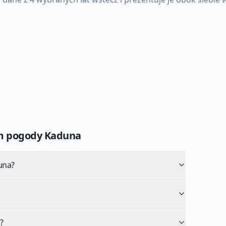
um pogody
Kaduna
una?
?