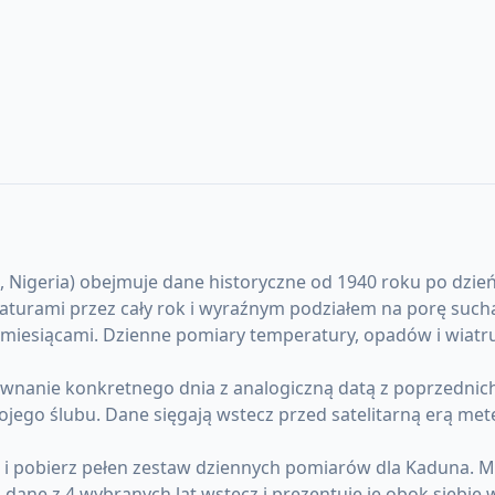
geria) obejmuje dane historyczne od 1940 roku po dzień dzi
eraturami przez cały rok i wyraźnym podziałem na porę suc
y miesiącami. Dzienne pomiary temperatury, opadów i wiatr
anie konkretnego dnia z analogiczną datą z poprzednich l
ojego ślubu. Dane sięgają wstecz przed satelitarną erą me
) i pobierz pełen zestaw dziennych pomiarów dla Kaduna.
ane z 4 wybranych lat wstecz i prezentuje je obok siebie 