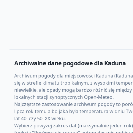
Archiwalne dane pogodowe dla
Kaduna
Archiwum pogody dla miejscowości Kaduna (Kaduna, Ni
się w strefie klimatu tropikalnym, z wysokimi temp
niewielkie, ale opady mogą bardzo różnić się międz
lokalnych stacji synoptycznych Open-Meteo.
Najczęstsze zastosowanie archiwum pogody to porówn
lipca rok temu albo jaka była temperatura w dniu Tw
lat 40. czy 50. XX wieku.
Wybierz powyżej zakres dat (maksymalnie jeden rok
funkcja "Porównanie roczne" automatycznie pobiera d