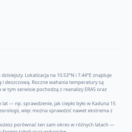
siejszy. Lokalizacja na 10.53°N i 7.44°E znajduje
hą i deszczową. Roczne wahania temperatury są
u w tym serwisie pochodzą z reanalizy ERA5 oraz
at — np. sprawdzenie, jak ciepło było w Kaduna 15
teorologii, więc można sprawdzić nawet ekstrema z
 Możesz porównać ten sam okres w różnych latach —
w formie tabeli oraz wykresów.