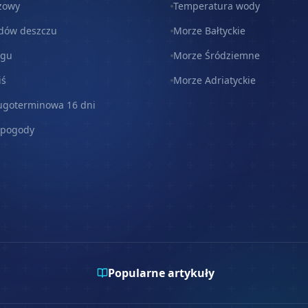
zowy
Temperatura wody
dów deszczu
Morze Bałtyckie
egu
Morze Śródziemne
iś
Morze Adriatyckie
ugoterminowa 16 dni
 pogody
Popularne artykuły