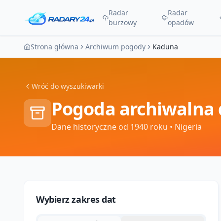
Radar
Radar
burzowy
opadów
Strona główna
Archiwum pogody
Kaduna
Wróć do wyszukiwarki
Pogoda archiwalna 
Dane historyczne od 1940 roku
• Nigeria
Wybierz zakres dat