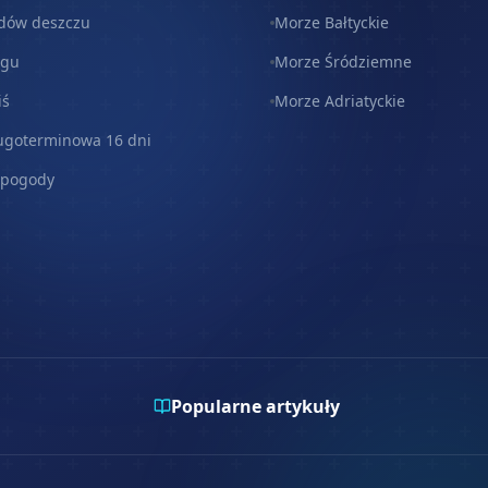
dów deszczu
Morze Bałtyckie
egu
Morze Śródziemne
iś
Morze Adriatyckie
ugoterminowa 16 dni
 pogody
Popularne artykuły