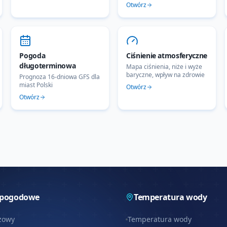
Otwórz
Pogoda
Ciśnienie atmosferyczne
długoterminowa
Mapa ciśnienia, niże i wyże
baryczne, wpływ na zdrowie
Prognoza 16-dniowa GFS dla
miast Polski
Otwórz
Otwórz
 pogodowe
Temperatura wody
zowy
Temperatura wody