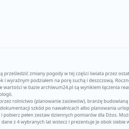
ą prześledzić zmiany pogody w tej części świata przez ostat
ok i wyraźnym podziałem na porę suchą i deszczową. Roczne
e wartości w bazie archiwum24.pl są wynikiem łączenia rea
logii.
rzez rolnictwo (planowanie zasiewów), branżę budowlaną (p
okumentacji szkód po nawałnicach albo planowania urlopó
) i pobierz pełen zestaw dziennych pomiarów dla Dżos. Mo
ane z 4 wybranych lat wstecz i prezentuje je obok siebie 