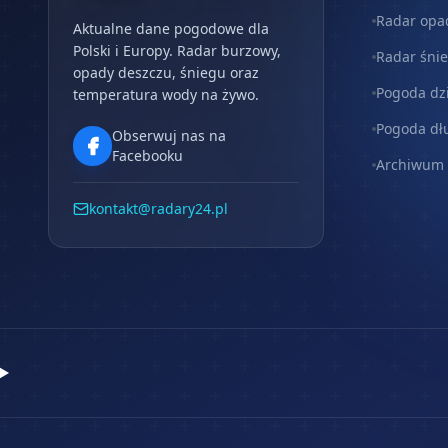
Radar opa
Aktualne dane pogodowe dla
Polski i Europy. Radar burzowy,
Radar śni
opady deszczu, śniegu oraz
Pogoda dz
temperatura wody na żywo.
Pogoda dł
Obserwuj nas na
Facebooku
Archiwum
kontakt@radary24.pl