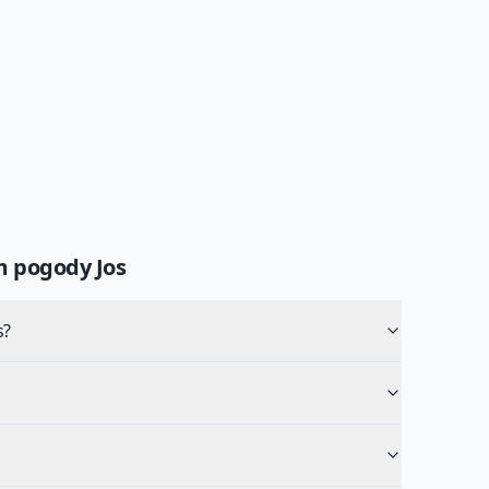
um pogody
Jos
s?