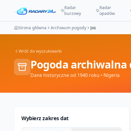
Radar
Radar
burzowy
opadów
Strona główna
Archiwum pogody
Jos
Wróć do wyszukiwarki
Pogoda archiwalna 
Dane historyczne od 1940 roku
• Nigeria
Wybierz zakres dat