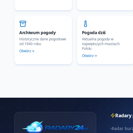
Archiwum pogody
Pogoda dziś
Historyczne dane pogodowe
Aktualna pogoda w
od 1940 roku
największych miastach
Polski
Otwórz
Otwórz
Radary
Radar bur