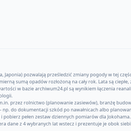
Japonia) pozwalają prześledzić zmiany pogody w tej części 
rną sumą opadów rozłożoną na cały rok. Lata są ciepłe, z
artości w bazie archiwum24.pl są wynikiem łączenia reanal
logii.
in. przez rolnictwo (planowanie zasiewów), branżę budowla
 np. do dokumentacji szkód po nawałnicach albo planowani
) i pobierz pełen zestaw dziennych pomiarów dla Jokohama
 dane z 4 wybranych lat wstecz i prezentuje je obok siebi