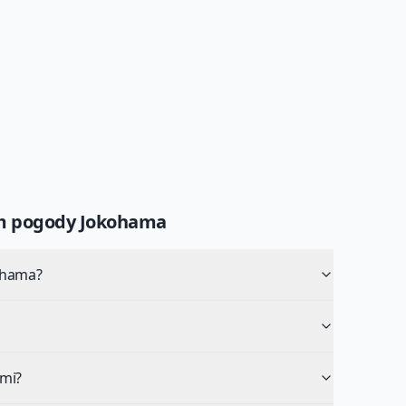
um pogody
Jokohama
ohama?
mi?