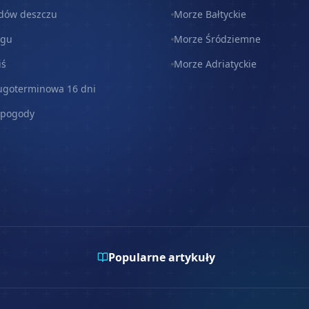
dów deszczu
Morze Bałtyckie
egu
Morze Śródziemne
iś
Morze Adriatyckie
ugoterminowa 16 dni
 pogody
Popularne artykuły