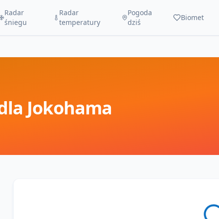
Radar
Radar
Pogoda
Biomet
śniegu
temperatury
dziś
dla
Jokohama