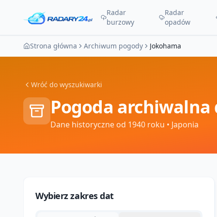
Radar
Radar
burzowy
opadów
Strona główna
Archiwum pogody
Jokohama
Wróć do wyszukiwarki
Pogoda archiwalna 
Dane historyczne od 1940 roku
• Japonia
Wybierz zakres dat