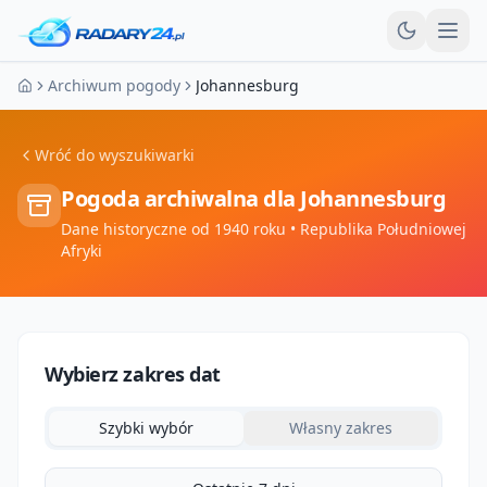
Otw
Archiwum pogody
Johannesburg
Strona główna
Wróć do wyszukiwarki
Pogoda archiwalna dla
Johannesburg
Dane historyczne od 1940 roku
• Republika Południowej
Afryki
Wybierz zakres dat
Szybki wybór
Własny zakres