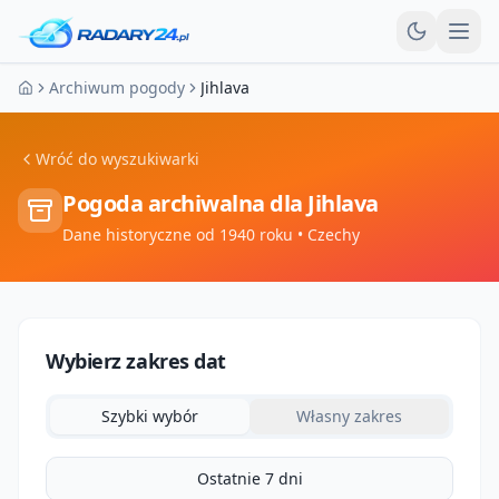
Otw
Archiwum pogody
Jihlava
Strona główna
Wróć do wyszukiwarki
Pogoda archiwalna dla
Jihlava
Dane historyczne od 1940 roku
• Czechy
Wybierz zakres dat
Szybki wybór
Własny zakres
Ostatnie 7 dni