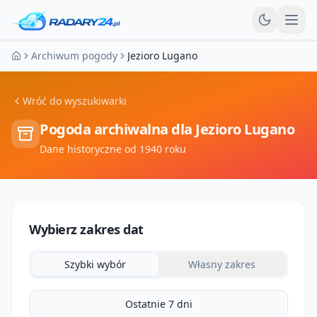
Otw
Archiwum pogody
Jezioro Lugano
Strona główna
Wróć do wyszukiwarki
Pogoda archiwalna dla
Jezioro Lugano
Dane historyczne od 1940 roku
Wybierz zakres dat
Szybki wybór
Własny zakres
Ostatnie 7 dni