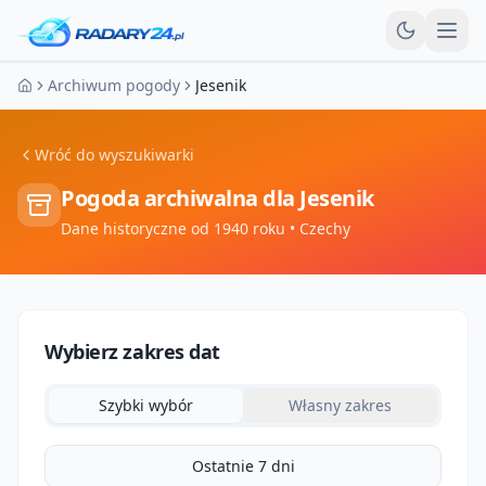
Otw
Archiwum pogody
Jesenik
Strona główna
Wróć do wyszukiwarki
Pogoda archiwalna dla
Jesenik
Dane historyczne od 1940 roku
• Czechy
Wybierz zakres dat
Szybki wybór
Własny zakres
Ostatnie 7 dni