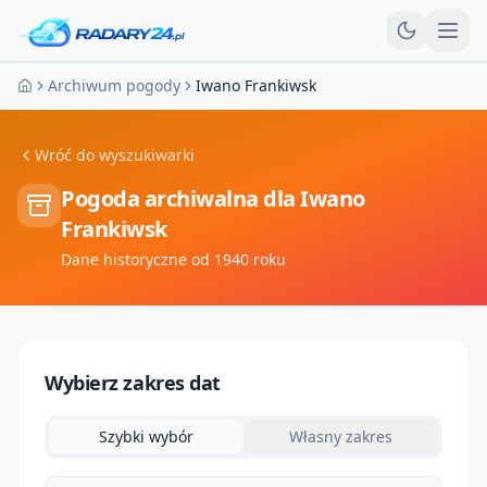
Otw
Archiwum pogody
Iwano Frankiwsk
Strona główna
Wróć do wyszukiwarki
Pogoda archiwalna dla
Iwano
Frankiwsk
Dane historyczne od 1940 roku
Wybierz zakres dat
Szybki wybór
Własny zakres