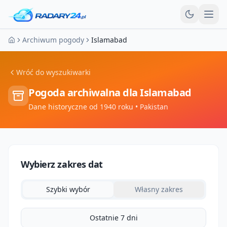
Otw
Archiwum pogody
Islamabad
Strona główna
Wróć do wyszukiwarki
Pogoda archiwalna dla
Islamabad
Dane historyczne od 1940 roku
• Pakistan
Wybierz zakres dat
Szybki wybór
Własny zakres
Ostatnie 7 dni