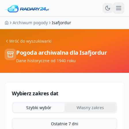
Otw
Archiwum pogody
Isafjordur
Strona główna
Wróć do wyszukiwarki
Pogoda archiwalna dla
Isafjordur
Dane historyczne od 1940 roku
Wybierz zakres dat
Szybki wybór
Własny zakres
Ostatnie 7 dni