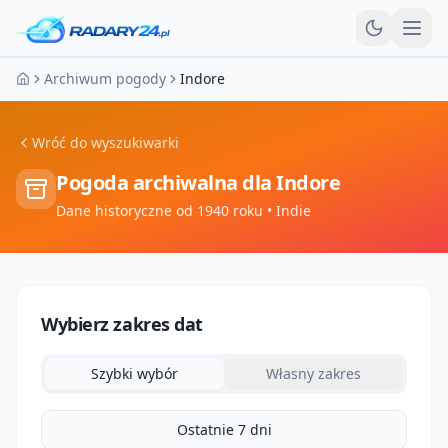
Otw
Archiwum pogody
Indore
Strona główna
Wróć do wyszukiwarki
Pogoda archiwalna dla
Indore
Dane historyczne od 1940 roku
• Indie
Wybierz zakres dat
Szybki wybór
Własny zakres
Ostatnie 7 dni