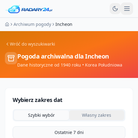
Otw
Archiwum pogody
Incheon
Strona główna
Wróć do wyszukiwarki
Pogoda archiwalna dla
Incheon
Dane historyczne od 1940 roku
• Korea Południowa
Wybierz zakres dat
Szybki wybór
Własny zakres
Ostatnie 7 dni