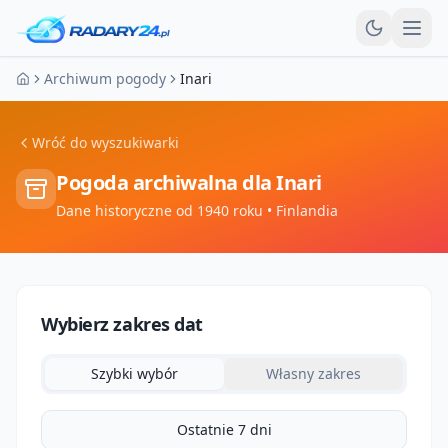
Otw
Archiwum pogody
Inari
Strona główna
Wróć do wyszukiwarki
Pogoda archiwalna dla
Inari
Dane historyczne od 1940 roku
• Finlandia
Wybierz zakres dat
Szybki wybór
Własny zakres
Ostatnie 7 dni