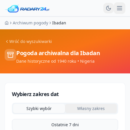
Otw
Archiwum pogody
Ibadan
Strona główna
Wróć do wyszukiwarki
Pogoda archiwalna dla
Ibadan
Dane historyczne od 1940 roku
• Nigeria
Wybierz zakres dat
Szybki wybór
Własny zakres
Ostatnie 7 dni