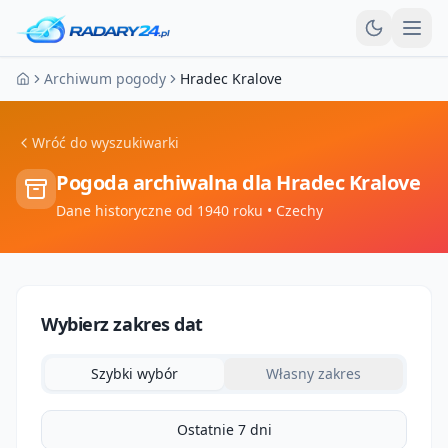
Otw
Archiwum pogody
Hradec Kralove
Strona główna
Wróć do wyszukiwarki
Pogoda archiwalna dla
Hradec Kralove
Dane historyczne od 1940 roku
• Czechy
Wybierz zakres dat
Szybki wybór
Własny zakres
Ostatnie 7 dni