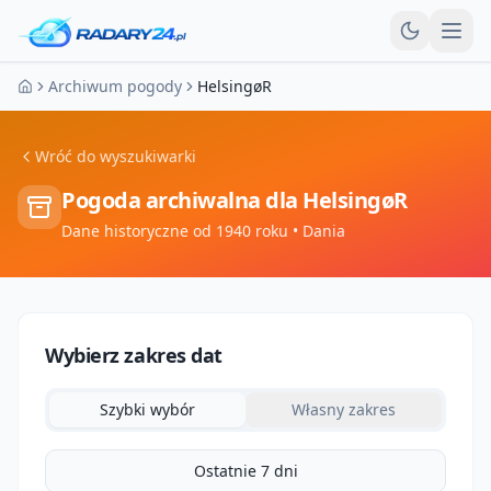
Otw
Archiwum pogody
HelsingøR
Strona główna
Wróć do wyszukiwarki
Pogoda archiwalna dla
HelsingøR
Dane historyczne od 1940 roku
• Dania
Wybierz zakres dat
Szybki wybór
Własny zakres
Ostatnie 7 dni