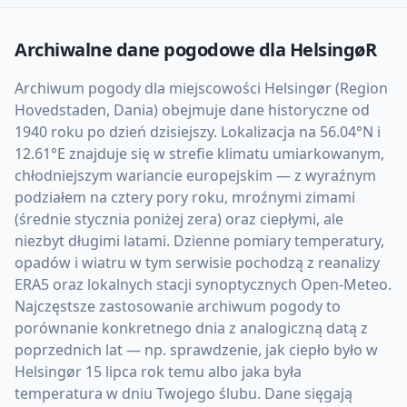
Archiwalne dane pogodowe dla
HelsingøR
Archiwum pogody dla miejscowości Helsingør (Region
Hovedstaden, Dania) obejmuje dane historyczne od
1940 roku po dzień dzisiejszy. Lokalizacja na 56.04°N i
12.61°E znajduje się w strefie klimatu umiarkowanym,
chłodniejszym wariancie europejskim — z wyraźnym
podziałem na cztery pory roku, mroźnymi zimami
(średnie stycznia poniżej zera) oraz ciepłymi, ale
niezbyt długimi latami. Dzienne pomiary temperatury,
opadów i wiatru w tym serwisie pochodzą z reanalizy
ERA5 oraz lokalnych stacji synoptycznych Open-Meteo.
Najczęstsze zastosowanie archiwum pogody to
porównanie konkretnego dnia z analogiczną datą z
poprzednich lat — np. sprawdzenie, jak ciepło było w
Helsingør 15 lipca rok temu albo jaka była
temperatura w dniu Twojego ślubu. Dane sięgają