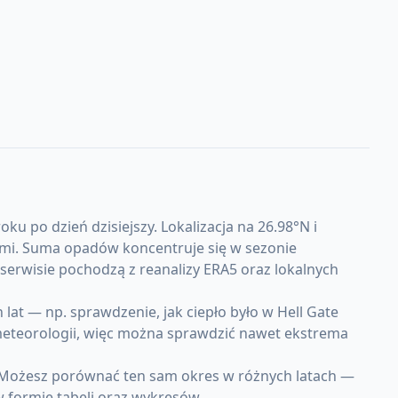
u po dzień dzisiejszy. Lokalizacja na 26.98°N i
mami. Suma opadów koncentruje się w sezonie
serwisie pochodzą z reanalizy ERA5 oraz lokalnych
at — np. sprawdzenie, jak ciepło było w Hell Gate
 meteorologii, więc można sprawdzić nawet ekstrema
. Możesz porównać ten sam okres w różnych latach —
w formie tabeli oraz wykresów.