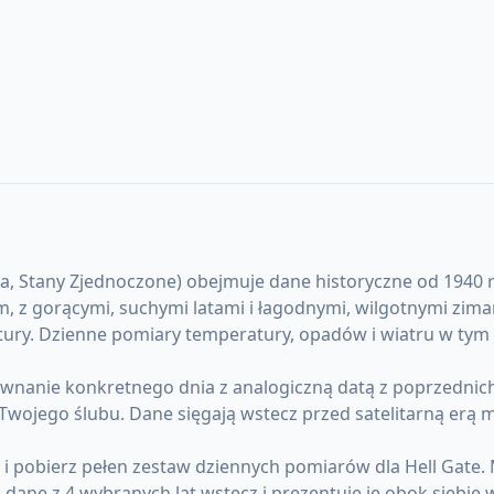
, Stany Zjednoczone) obejmuje dane historyczne od 1940 rok
nym, z gorącymi, suchymi latami i łagodnymi, wilgotnymi zi
ury. Dzienne pomiary temperatury, opadów i wiatru w tym 
anie konkretnego dnia z analogiczną datą z poprzednich l
u Twojego ślubu. Dane sięgają wstecz przed satelitarną erą
 i pobierz pełen zestaw dziennych pomiarów dla Hell Gate
ane z 4 wybranych lat wstecz i prezentuje je obok siebie 