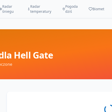
Radar
Radar
Pogoda
Biomet
śniegu
temperatury
dziś
dla
Hell Gate
oczone