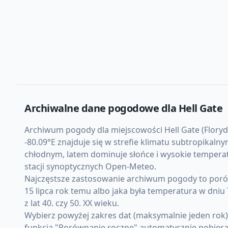
Archiwalne dane pogodowe dla
Hell Gate
Archiwum pogody dla miejscowości Hell Gate (Floryda
-80.09°E znajduje się w strefie klimatu subtropikal
chłodnym, latem dominuje słońce i wysokie temperat
stacji synoptycznych Open-Meteo.
Najczęstsze zastosowanie archiwum pogody to porówn
15 lipca rok temu albo jaka była temperatura w dni
z lat 40. czy 50. XX wieku.
Wybierz powyżej zakres dat (maksymalnie jeden rok)
funkcja "Porównanie roczne" automatycznie pobiera d