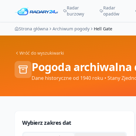
Radar
Radar
burzowy
opadów
Strona główna
Archiwum pogody
Hell Gate
Wróć do wyszukiwarki
Pogoda archiwalna 
Dane historyczne od 1940 roku
• Stany Zjedn
Wybierz zakres dat