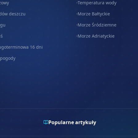
zowy
Temperatura wody
dów deszczu
Morze Bałtyckie
egu
Morze Śródziemne
iś
Morze Adriatyckie
ugoterminowa 16 dni
 pogody
Popularne artykuły