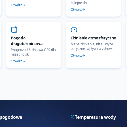
kolejne dni
Otwórz
Otwórz
Pogoda
Ciśnienie atmosferyczne
długoterminowa
Mapa ciśnienia, niże i wyże
baryczne, wpływ na zdrowie
Prognoza 16-dniowa GFS dla
miast Polski
Otwórz
Otwórz
 pogodowe
Temperatura wody