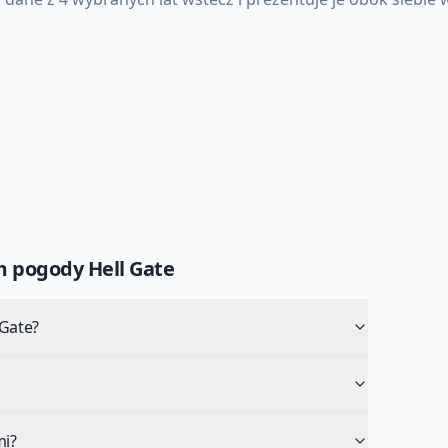
um pogody
Hell Gate
 Gate?
mi?