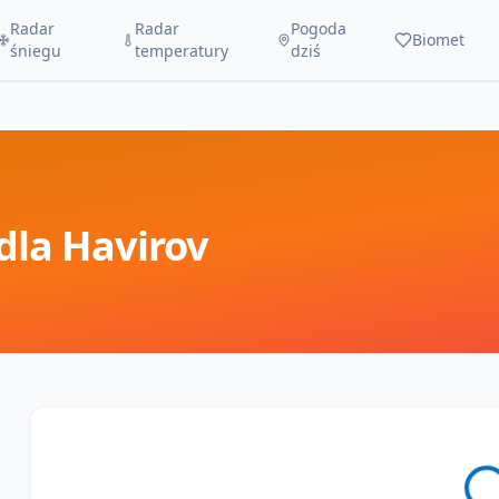
Radar
Radar
Pogoda
Biomet
śniegu
temperatury
dziś
dla
Havirov