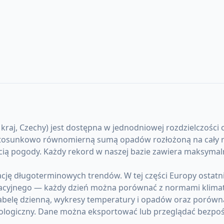
j, Czechy) jest dostępna w jednodniowej rozdzielczości od
stosunkowo równomierną sumą opadów rozłożoną na cały rok
ścią pogody. Każdy rekord w naszej bazie zawiera maksyma
ję długoterminowych trendów. W tej części Europy ostatn
acyjnego — każdy dzień można porównać z normami klima
abelę dzienną, wykresy temperatury i opadów oraz porówna
ologiczny. Dane można eksportować lub przeglądać bezpoś