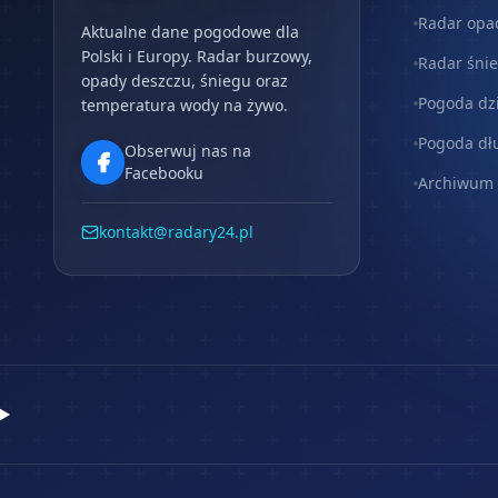
Radar opa
Aktualne dane pogodowe dla
Polski i Europy. Radar burzowy,
Radar śni
opady deszczu, śniegu oraz
Pogoda dz
temperatura wody na żywo.
Pogoda dł
Obserwuj nas na
Facebooku
Archiwum
kontakt@radary24.pl