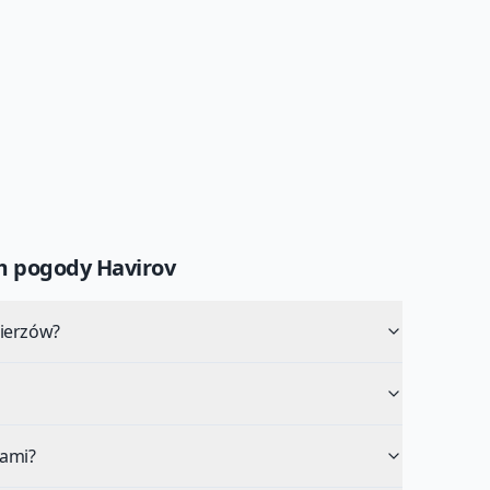
um pogody
Havirov
ierzów?
tami?