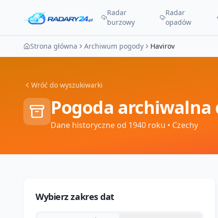
Radar
Radar
burzowy
opadów
Strona główna
Archiwum pogody
Havirov
Wróć do wyszukiwarki
Pogoda archiwalna 
Dane historyczne od 1940 roku
• Czechy
Wybierz zakres dat