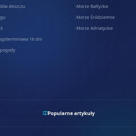
dów deszczu
Morze Bałtyckie
egu
Morze Śródziemne
iś
Morze Adriatyckie
ugoterminowa 16 dni
 pogody
Popularne artykuły