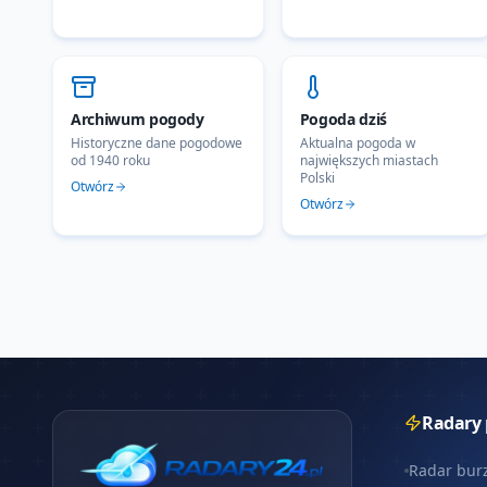
Archiwum pogody
Pogoda dziś
Historyczne dane pogodowe
Aktualna pogoda w
od 1940 roku
największych miastach
Polski
Otwórz
Otwórz
Radary
Radar bur