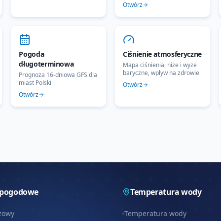
Otwórz
Pogoda
Ciśnienie atmosferyczne
długoterminowa
Mapa ciśnienia, niże i wyże
baryczne, wpływ na zdrowie
Prognoza 16-dniowa GFS dla
miast Polski
Otwórz
Otwórz
 pogodowe
Temperatura wody
zowy
Temperatura wody