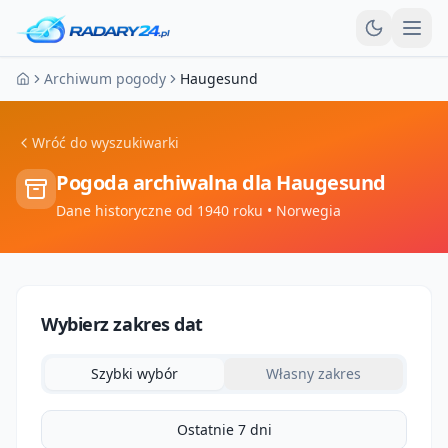
Otw
Archiwum pogody
Haugesund
Strona główna
Wróć do wyszukiwarki
Pogoda archiwalna dla
Haugesund
Dane historyczne od 1940 roku
• Norwegia
Wybierz zakres dat
Szybki wybór
Własny zakres
Ostatnie 7 dni