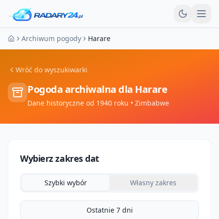
Otw
Archiwum pogody
Harare
Strona główna
Wróć do wyszukiwarki
Pogoda archiwalna dla
Harare
Dane historyczne od 1940 roku
• Zimbabwe
Wybierz zakres dat
Szybki wybór
Własny zakres
Ostatnie 7 dni