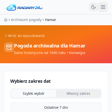
Otw
Archiwum pogody
Hamar
Strona główna
Wróć do wyszukiwarki
Pogoda archiwalna dla
Hamar
Dane historyczne od 1940 roku
• Norwegia
Wybierz zakres dat
Szybki wybór
Własny zakres
Ostatnie 7 dni