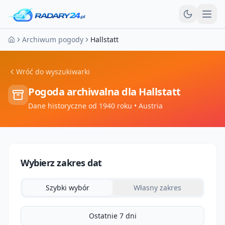
Otw
Archiwum pogody
Hallstatt
Strona główna
Wróć do wyszukiwarki
Pogoda archiwalna dla
Hallstatt
Dane historyczne od 1940 roku
• Austria
Wybierz zakres dat
Szybki wybór
Własny zakres
Ostatnie 7 dni