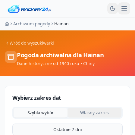
Otw
Archiwum pogody
Hainan
Strona główna
Wróć do wyszukiwarki
Pogoda archiwalna dla
Hainan
Dane historyczne od 1940 roku
• Chiny
Wybierz zakres dat
Szybki wybór
Własny zakres
Ostatnie 7 dni