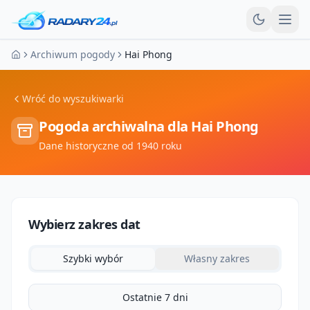
Otw
Archiwum pogody
Hai Phong
Strona główna
Wróć do wyszukiwarki
Pogoda archiwalna dla
Hai Phong
Dane historyczne od 1940 roku
Wybierz zakres dat
Szybki wybór
Własny zakres
Ostatnie 7 dni