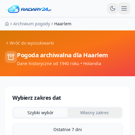
Otw
Archiwum pogody
Haarlem
Strona główna
Wróć do wyszukiwarki
Pogoda archiwalna dla
Haarlem
Dane historyczne od 1940 roku
• Holandia
Wybierz zakres dat
Szybki wybór
Własny zakres
Ostatnie 7 dni