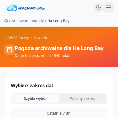
Otw
Archiwum pogody
Ha Long Bay
Strona główna
Wróć do wyszukiwarki
Pogoda archiwalna dla
Ha Long Bay
Dane historyczne od 1940 roku
Wybierz zakres dat
Szybki wybór
Własny zakres
Ostatnie 7 dni