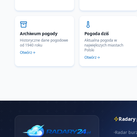
Archiwum pogody
Pogoda dziś
Historyczne dane pogodowe
Aktualna pogoda w
od 1940 roku
największych miastach
Polski
Otwórz
Otwórz
Radary
Radar bur