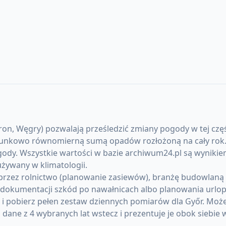
, Węgry) pozwalają prześledzić zmiany pogody w tej części
unkowo równomierną sumą opadów rozłożoną na cały rok. La
ody. Wszystkie wartości w bazie archiwum24.pl są wynikie
żywany w klimatologii.
rzez rolnictwo (planowanie zasiewów), branżę budowlaną (p
okumentacji szkód po nawałnicach albo planowania urlopó
) i pobierz pełen zestaw dziennych pomiarów dla Győr. Mo
ane z 4 wybranych lat wstecz i prezentuje je obok siebie 