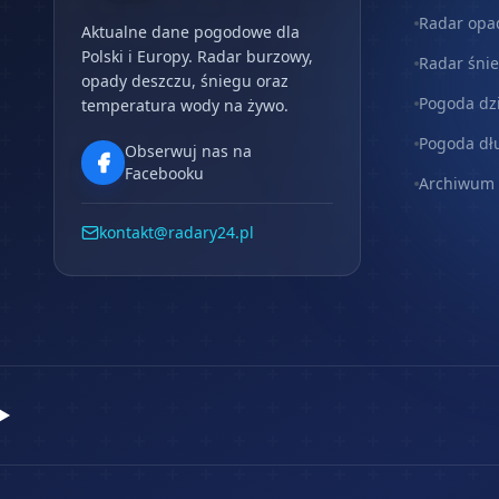
Radar opa
Aktualne dane pogodowe dla
Polski i Europy. Radar burzowy,
Radar śni
opady deszczu, śniegu oraz
Pogoda dz
temperatura wody na żywo.
Pogoda dł
Obserwuj nas na
Facebooku
Archiwum
kontakt@radary24.pl