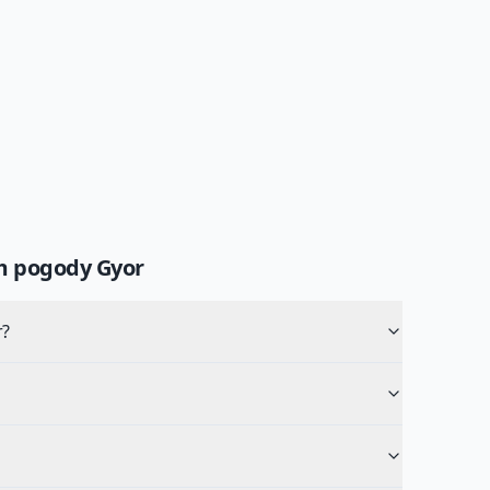
um pogody
Gyor
r?