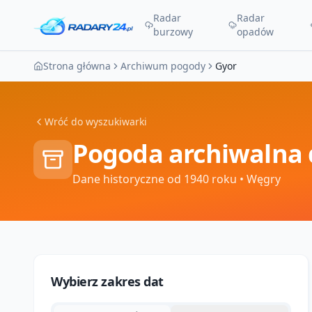
Radar
Radar
burzowy
opadów
Strona główna
Archiwum pogody
Gyor
Wróć do wyszukiwarki
Pogoda archiwalna 
Dane historyczne od 1940 roku
• Węgry
Wybierz zakres dat