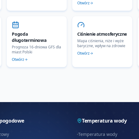
Otwórz
Pogoda
Ciśnienie atmosferyczne
długoterminowa
Mapa ciśnienia, niże i wyże
baryczne, wpływ na zdrowie
Prognoza 16-dniowa GFS dla
miast Polski
Otwórz
Otwórz
 pogodowe
Temperatura wody
zowy
Temperatura wody