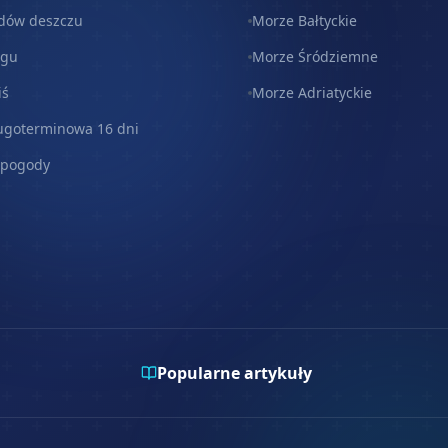
dów deszczu
Morze Bałtyckie
egu
Morze Śródziemne
iś
Morze Adriatyckie
ugoterminowa 16 dni
 pogody
Popularne artykuły