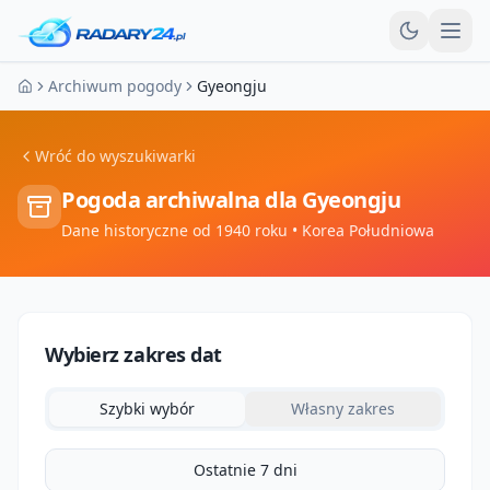
Otw
Archiwum pogody
Gyeongju
Strona główna
Wróć do wyszukiwarki
Pogoda archiwalna dla
Gyeongju
Dane historyczne od 1940 roku
• Korea Południowa
Wybierz zakres dat
Szybki wybór
Własny zakres
Ostatnie 7 dni