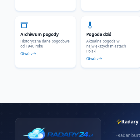
Archiwum pogody
Pogoda dziś
Historyczne dane pogodowe
Aktualna pogoda w
od 1940 roku
największych miastach
Polski
Otwórz
Otwórz
Radary
Radar bur