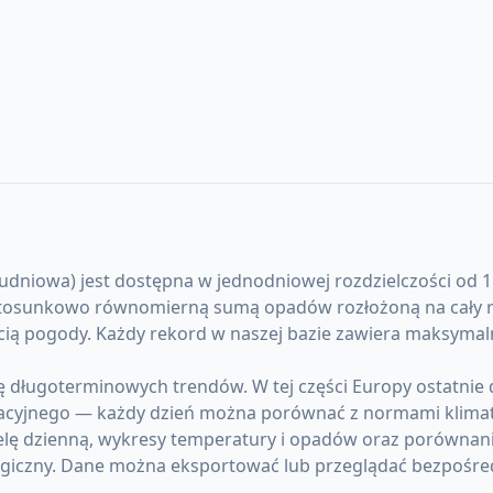
niowa) jest dostępna w jednodniowej rozdzielczości od 1 s
stosunkowo równomierną sumą opadów rozłożoną na cały rok
ścią pogody. Każdy rekord w naszej bazie zawiera maksyma
 długoterminowych trendów. W tej części Europy ostatnie
acyjnego — każdy dzień można porównać z normami klima
lę dzienną, wykresy temperatury i opadów oraz porównanie
giczny. Dane można eksportować lub przeglądać bezpośre