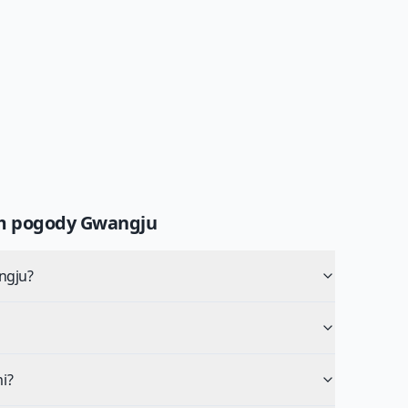
um pogody
Gwangju
ngju?
i?