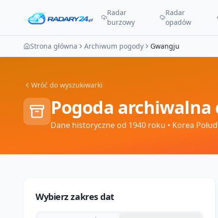
Radar
Radar
burzowy
opadów
Strona główna
Archiwum pogody
Gwangju
Wróć do wyszukiwarki
Pogoda archiwalna 
Dane historyczne od 1940 roku
• Korea Połu
Wybierz zakres dat