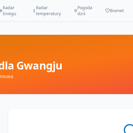
Radar
Radar
Pogoda
Biomet
śniegu
temperatury
dziś
dla
Gwangju
dniowa