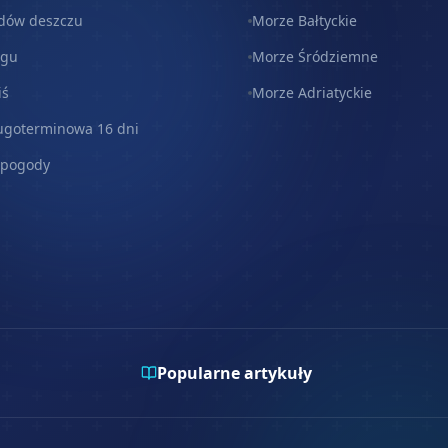
dów deszczu
Morze Bałtyckie
egu
Morze Śródziemne
iś
Morze Adriatyckie
ugoterminowa 16 dni
 pogody
Popularne artykuły