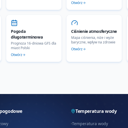
Otwórz
Pogoda
Ciśnienie atmosferyczne
długoterminowa
Mapa ciśnienia, niże i wyże
baryczne, wpływ na zdrowie
Prognoza 16-dniowa GFS dla
miast Polski
Otwórz
Otwórz
 pogodowe
Temperatura wody
zowy
Temperatura wody