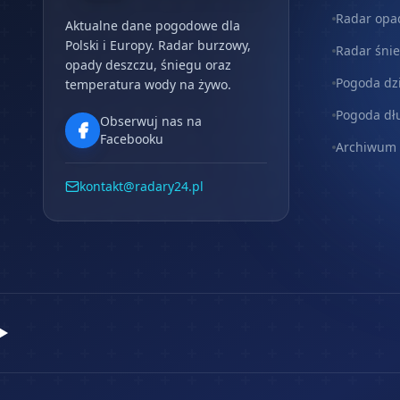
Radar opa
Aktualne dane pogodowe dla
Polski i Europy. Radar burzowy,
Radar śni
opady deszczu, śniegu oraz
Pogoda dz
temperatura wody na żywo.
Pogoda dł
Obserwuj nas na
Facebooku
Archiwum
kontakt@radary24.pl