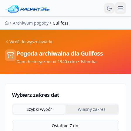
Otw
Archiwum pogody
Gullfoss
Strona główna
Wróć do wyszukiwarki
Pogoda archiwalna dla
Gullfoss
Dane historyczne od 1940 roku
• Islandia
Wybierz zakres dat
Szybki wybór
Własny zakres
Ostatnie 7 dni