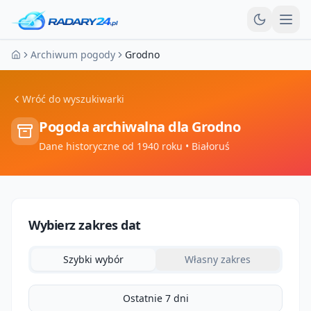
Otw
Archiwum pogody
Grodno
Strona główna
Wróć do wyszukiwarki
Pogoda archiwalna dla
Grodno
Dane historyczne od 1940 roku
• Białoruś
Wybierz zakres dat
Szybki wybór
Własny zakres
Ostatnie 7 dni