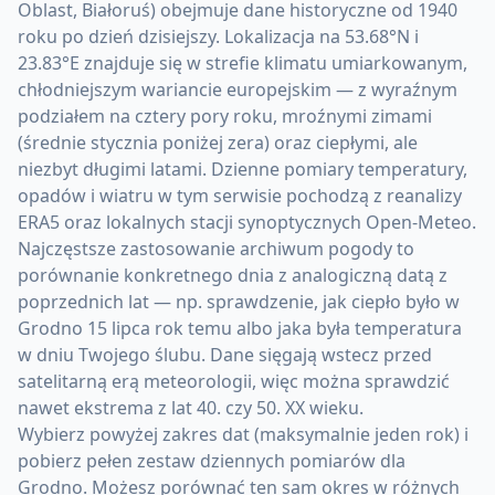
Oblast, Białoruś) obejmuje dane historyczne od 1940
roku po dzień dzisiejszy. Lokalizacja na 53.68°N i
23.83°E znajduje się w strefie klimatu umiarkowanym,
chłodniejszym wariancie europejskim — z wyraźnym
podziałem na cztery pory roku, mroźnymi zimami
(średnie stycznia poniżej zera) oraz ciepłymi, ale
niezbyt długimi latami. Dzienne pomiary temperatury,
opadów i wiatru w tym serwisie pochodzą z reanalizy
ERA5 oraz lokalnych stacji synoptycznych Open-Meteo.
Najczęstsze zastosowanie archiwum pogody to
porównanie konkretnego dnia z analogiczną datą z
poprzednich lat — np. sprawdzenie, jak ciepło było w
Grodno 15 lipca rok temu albo jaka była temperatura
w dniu Twojego ślubu. Dane sięgają wstecz przed
satelitarną erą meteorologii, więc można sprawdzić
nawet ekstrema z lat 40. czy 50. XX wieku.
Wybierz powyżej zakres dat (maksymalnie jeden rok) i
pobierz pełen zestaw dziennych pomiarów dla
Grodno. Możesz porównać ten sam okres w różnych