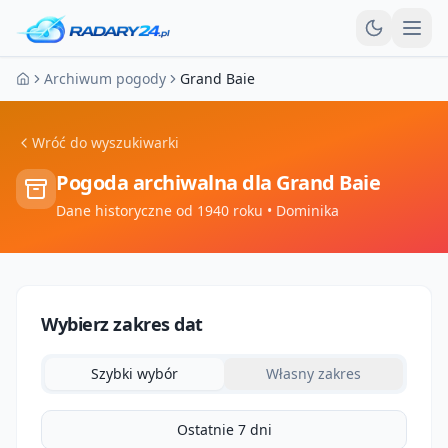
Otw
Archiwum pogody
Grand Baie
Strona główna
Wróć do wyszukiwarki
Pogoda archiwalna dla
Grand Baie
Dane historyczne od 1940 roku
• Dominika
Wybierz zakres dat
Szybki wybór
Własny zakres
Ostatnie 7 dni