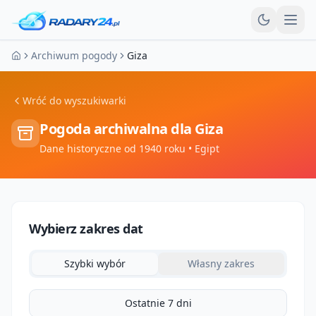
Otw
Archiwum pogody
Giza
Strona główna
Wróć do wyszukiwarki
Pogoda archiwalna dla
Giza
Dane historyczne od 1940 roku
• Egipt
Wybierz zakres dat
Szybki wybór
Własny zakres
Ostatnie 7 dni