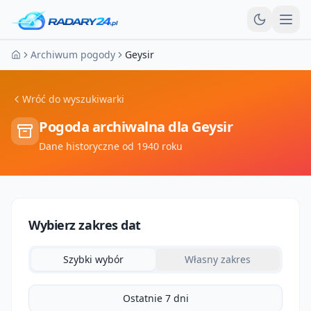
Otw
Archiwum pogody
Geysir
Strona główna
Wróć do wyszukiwarki
Pogoda archiwalna dla
Geysir
Dane historyczne od 1940 roku
Wybierz zakres dat
Szybki wybór
Własny zakres
Ostatnie 7 dni