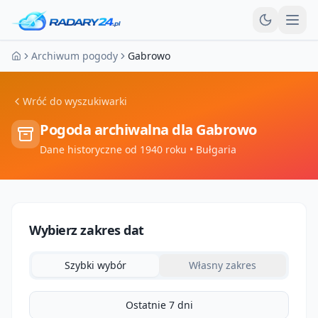
Otw
Archiwum pogody
Gabrowo
Strona główna
Wróć do wyszukiwarki
Pogoda archiwalna dla
Gabrowo
Dane historyczne od 1940 roku
• Bułgaria
Wybierz zakres dat
Szybki wybór
Własny zakres
Ostatnie 7 dni